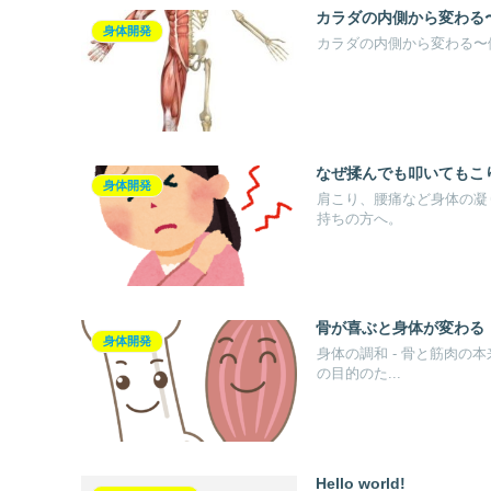
カラダの内側から変わる
身体開発
カラダの内側から変わる〜
なぜ揉んでも叩いてもこ
身体開発
肩こり、腰痛など身体の凝
持ちの方へ。
骨が喜ぶと身体が変わる
身体開発
身体の調和 - 骨と筋肉の
の目的のた...
Hello world!